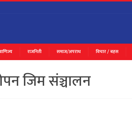
 वाणिज्य
राजनिती
समाज/अपराध
विचार / बहस
पन जिम संञ्चालन