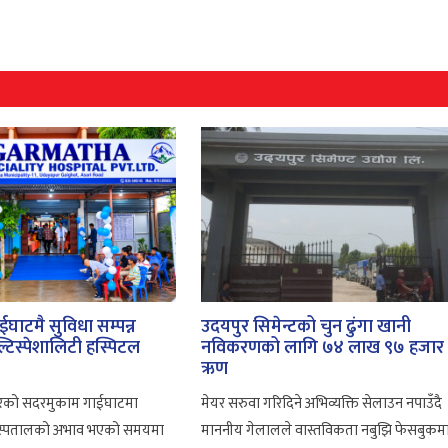
घाटमै सुविधा सम्पन्न
उदयपुर सिमेन्टको चुन ढुंगा खानी
टिस्पेशालिटी हस्पिटल
नविकरणको लागि ७४ लाख ९७ हजार
ऋण
ुरको सदरमुकाम गाईघाटमा
मेयर सरुवा गरिदिने अभिव्यक्ति सेलाउन नपाउँदै
न अस्पतालको अभाव भएको समयमा
माननीय गेलालले वास्तविकता नबुझि फेसबुकम