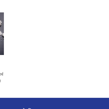
र्थ
ा