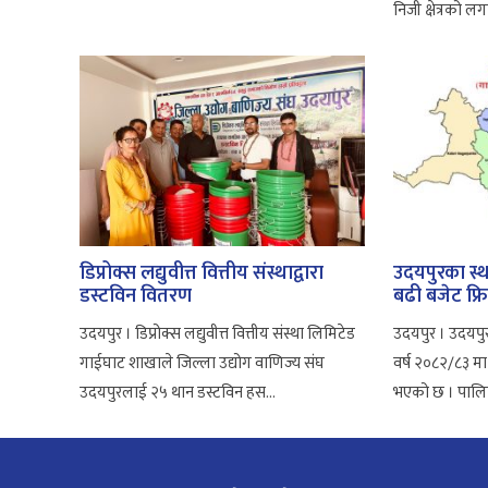
निजी क्षेत्रको ल
डिप्रोक्स लद्युवीत्त वित्तीय संस्थाद्वारा
उदयपुरका स्
डस्टविन वितरण
बढी बजेट फ्र
उदयपुर । डिप्रोक्स लद्युवीत्त वित्तीय संस्था लिमिटेड
उदयपुर । उदयपु
गाईघाट शाखाले जिल्ला उद्योग वाणिज्य संघ
वर्ष २०८२/८३ मा
उदयपुरलाई २५ थान डस्टविन हस...
भएको छ । पालिक