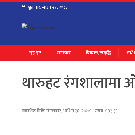
शुक्रबार
,
साउन
२२
,
२०८३
गृह पृष्ठ
समाचार
विकास/समृद्धि
अर्थ
थारुहट रंगशालामा ओ
प्रकाशित मिति:
मंगलबार, आश्विन २६, २०७८
समय: ८:३२:३९