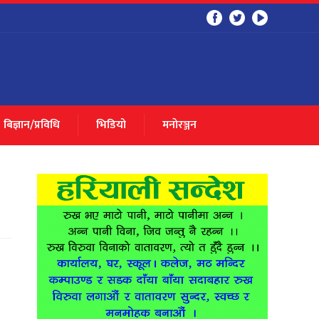
बिज्ञान/प्रविधि
भिडियो
मनाेरञ्जन