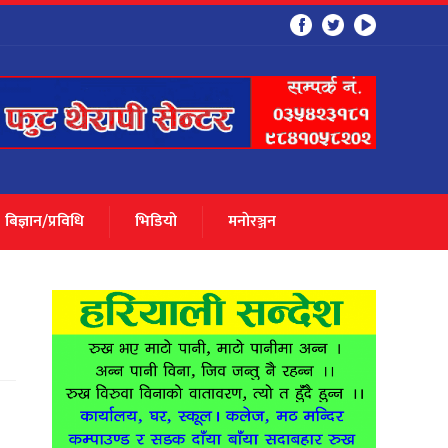
बिज्ञान/प्रविधि
भिडियो
मनाेरञ्जन