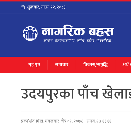
शुक्रबार
,
साउन
२२
,
२०८३
गृह पृष्ठ
समाचार
विकास/समृद्धि
अर्थ
उदयपुरका पाँच खेलाडी
प्रकाशित मिति:
मंगलबार, चैत्र ०१, २०७८
समय: १७:१३:११