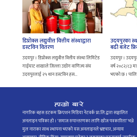
डिप्रोक्स लद्युवीत्त वित्तीय संस्थाद्वारा
उदयपुरका स्
डस्टविन वितरण
बढी बजेट फ्र
उदयपुर । डिप्रोक्स लद्युवीत्त वित्तीय संस्था लिमिटेड
उदयपुर । उदयपु
गाईघाट शाखाले जिल्ला उद्योग वाणिज्य संघ
वर्ष २०८२/८३ मा
उदयपुरलाई २५ थान डस्टविन हस...
भएको छ । पालिक
नागरिक बहस डटकम क्रिएशन मिडिया नेटवर्क प्रा.लि.द्वारा सञ्चालित
अनलाइन पत्रिका हो । ‘समाज रुपान्तरणका लागि खोज पत्रकारिता’ भन्ने
मुल नाराका साथ स्थापना भएको यस अनलाइनले भ्रष्टचार, अन्याय