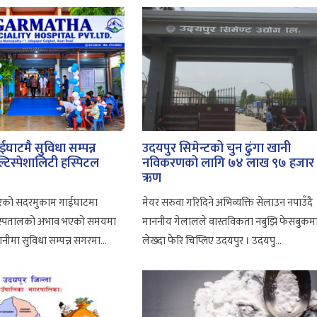
घाटमै सुविधा सम्पन्न
उदयपुर सिमेन्टको चुन ढुंगा खानी
टिस्पेशालिटी हस्पिटल
नविकरणको लागि ७४ लाख ९७ हजार
ऋण
ुरको सदरमुकाम गाईघाटमा
मेयर सरुवा गरिदिने अभिव्यक्ति सेलाउन नपाउँदै
न अस्पतालको अभाव भएको समयमा
माननीय गेलालले वास्तविकता नबुझि फेसबुकम
गानीमा सुविधा सम्पन्न सगरमा...
लेख्दा फेरि चिप्लिए उदयपुर । उदयपु...