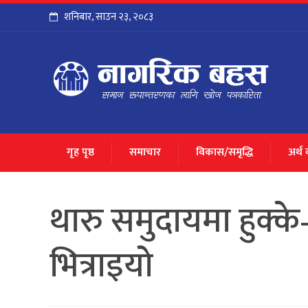
शनिबार
,
साउन
२३
,
२०८३
गृह पृष्ठ
समाचार
विकास/समृद्धि
अर्थ
थारु समुदायमा हुक्के–
भित्राइयो