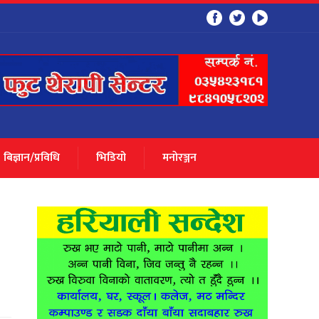
बिज्ञान/प्रविधि
भिडियो
मनाेरञ्जन