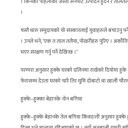
। किनकी पहिलाको जस्तो सनपाट उत्पादन हुँदैन र तालतलैय
।
यस्तै थारु समुदायको यो संस्कारलाई युवाहरुले बचाउनु प
। उनले भने, ‘एक त ताल तलैया, पोखरीहरु पुरिए । अर्को
भएर संरक्षण गर्नु पर्ने देखिन्छ ।’
परम्परा अनुसार हुक्के घरको दलिनमा राखेको दियोमा हुके
फेरासम्म देउता घरको चारै तिर घुमि दोबाटो वा खाली चौरमा
हुक्के–हुक्का बेहानके नोन बगिया
हुक्के–हुक्के बेहानके तेल बगिया किंवदन्ती अनुसार हुक्के
दिन्छ भन्ने मान्यता रहिआएको छ । नयाँ अन्नबाली राम्ररी 