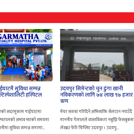
घाटमै सुविधा सम्पन्न
उदयपुर सिमेन्टको चुन ढुंगा खानी
टिस्पेशालिटी हस्पिटल
नविकरणको लागि ७४ लाख ९७ हजार
ऋण
ुरको सदरमुकाम गाईघाटमा
मेयर सरुवा गरिदिने अभिव्यक्ति सेलाउन नपाउँदै
न अस्पतालको अभाव भएको समयमा
माननीय गेलालले वास्तविकता नबुझि फेसबुकम
गानीमा सुविधा सम्पन्न सगरमा...
लेख्दा फेरि चिप्लिए उदयपुर । उदयपु...