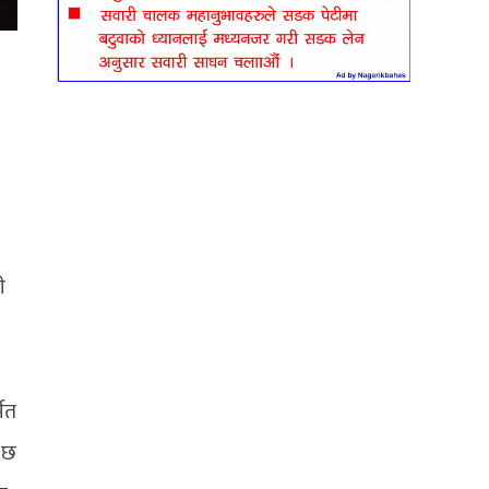
ी
मित
ो छ