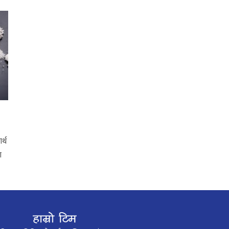
र्थ
ा