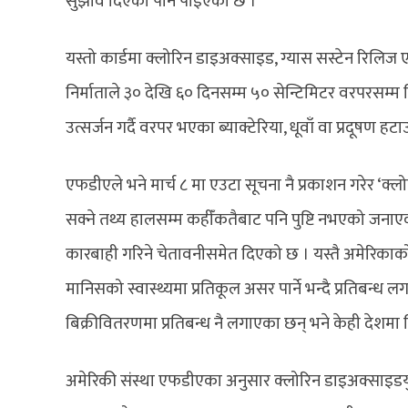
सुझाव दिएको पनि पाइएको छ ।
यस्तो कार्डमा क्लोरिन डाइअक्साइड, ग्यास सस्टेन रिलिज ए
निर्माताले ३० देखि ६० दिनसम्म ५० सेन्टिमिटर वरपरसम्म 
उत्सर्जन गर्दै वरपर भएका ब्याक्टेरिया, धूवाँ वा प्रदूषण हट
एफडीएले भने मार्च ८ मा एउटा सूचना नै प्रकाशन गरेर ‘क्
सक्ने तथ्य हालसम्म कहीँकतैबाट पनि पुष्टि नभएको जनाएक
कारबाही गरिने चेतावनीसमेत दिएको छ । यस्तै अमेरिकाको इन
मानिसको स्वास्थ्यमा प्रतिकूल असर पार्ने भन्दै प्रतिबन्
बिक्रीवितरणमा प्रतिबन्ध नै लगाएका छन् भने केही देशम
अमेरिकी संस्था एफडीएका अनुसार क्लोरिन डाइअक्साइडयुक्