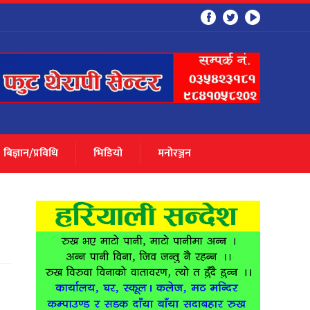
बिज्ञान/प्रविधि
भिडियो
मनाेरञ्जन