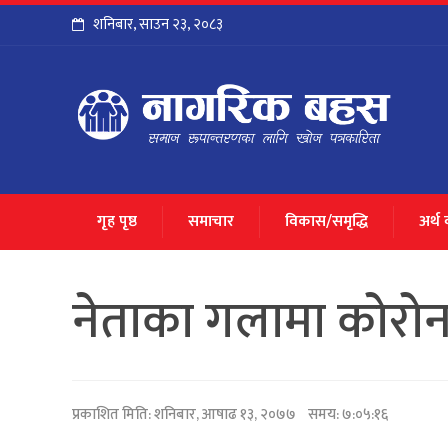
शनिबार
,
साउन
२३
,
२०८३
गृह पृष्ठ
समाचार
विकास/समृद्धि
अर्थ
नेताका गलामा कोरोन
प्रकाशित मिति:
शनिबार, आषाढ १३, २०७७
समय: ७:०५:१६