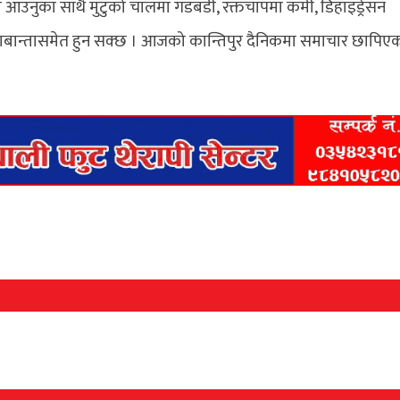
ा आउनुका साथै मुटुको चालमा गडबडी, रक्तचापमा कमी, डिहाइड्रेसन
ाडाबान्तासमेत हुन सक्छ । आजको कान्तिपुर दैनिकमा समाचार छापिए