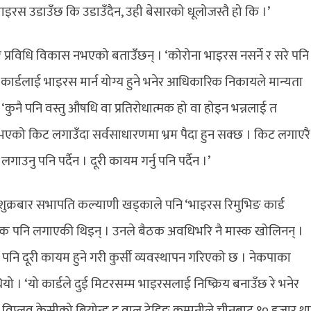
ाइरस उडाउँछ कि उडाउँदैन, उही बेसारको धूलोजस्तै हो कि ।’
 प्रविधि विकास नभएको बताउँछन् । ‘कोरोना भाइरस नसर्ने र सरे पनि
 कार्डलाई भाइरस मार्न योग्य हुने भनेर आधिकारिक निकायले मान्यता
, ‘कुनै पनि वस्तु औषधि वा प्रतिरोधात्मक हो वा होइन भन्नलाई त
 नभएको किट लगाउँदा सर्वसाधारणमा भ्रम पैदा हुन सक्छ । किट लगाएरै
उनु पनि पर्दैन । दूरी कायम गर्नु पनि पर्दैन ।’
ुक्रबार सभापति कल्याणी खड्काले पनि ‘भाइरस रिमुभिङ कार्ड
ास्क पनि लगाएकी थिइन् । उनले बैठक अवधिभरि नै मास्क खोलिनन् ।
ि दूरी कायम हुने गरी कुर्सी व्यवस्थापन गरिएको छ । नेकपाका
यो । ‘यो कार्डले दुई मिटरसम्म भाइरसलाई निष्क्रिय बनाउँछ रे भनेर
विप्लव केसीको बियोन्ड द वाल ट्रेडिङ कम्पनीले चीनबाट १० हजार थ