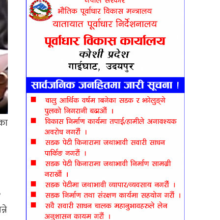
ुका
्ने