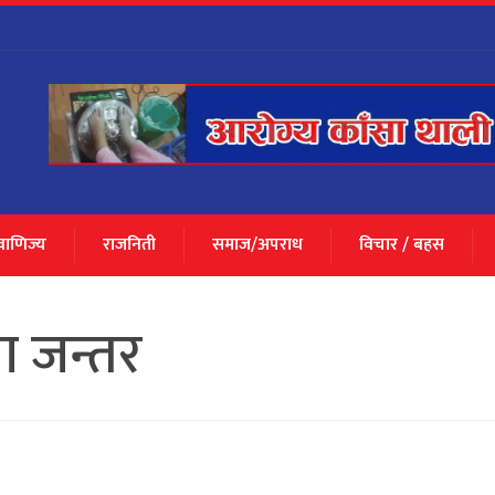
 वाणिज्य
राजनिती
समाज/अपराध
विचार / बहस
ा जन्तर