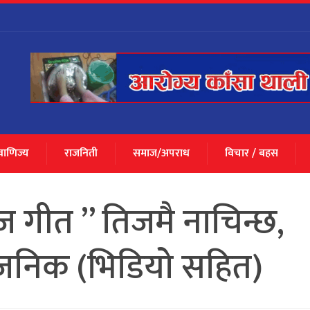
 वाणिज्य
राजनिती
समाज/अपराध
विचार / बहस
ज गीत ” तिजमै नाचिन्छ,
्वजनिक (भिडियाे सहित)