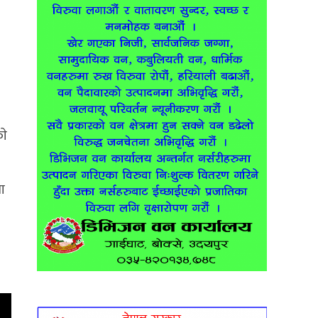
ाे
चा