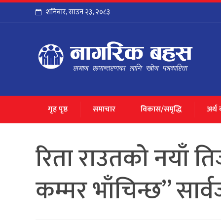
शनिबार
,
साउन
२३
,
२०८३
गृह पृष्ठ
समाचार
विकास/समृद्धि
अर्थ
रिता राउतकाे नयाँ ति
कम्मर भाँचिन्छ” सार