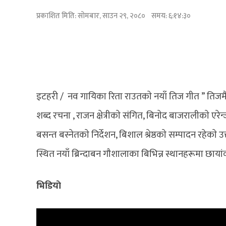
प्रकाशित मिति:
सोमबार, साउन २९, २०८०
समय: ६:१४:३०
इटहरी / नव गायिका रिता राउतकाे नयाँ तिज गीत ” तिजमै न
शब्द रचना , राजन क्षेत्रीकाे संगित, बिनाेद बाजरालीकाे एरेन्
बसन्त बस्नेतकाे निर्देशन, बिशाल श्रेष्ठकाे सम्पादन रहेका
स्थित नयाँ ब्रिन्दाबन गाैशालाका बिभिन्न स्थानहरूमा छाय
भिडियाे