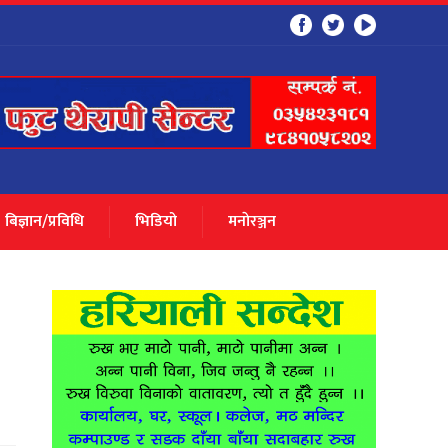
बिज्ञान/प्रविधि
भिडियो
मनाेरञ्जन