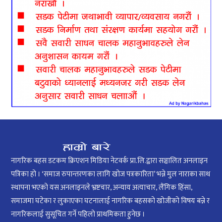
नागरिक बहस डटकम क्रिएशन मिडिया नेटवर्क प्रा.लि.द्वारा सञ्चालित अनलाइन
पत्रिका हो । ‘समाज रुपान्तरणका लागि खोज पत्रकारिता’ भन्ने मुल नाराका साथ
स्थापना भएको यस अनलाइनले भ्रष्टचार, अन्याय अत्याचार, लैंगिक हिंसा,
समाजमा घटेका र लुकाएका घटनालाई नागरिक बहसको खोजीको विषय बन्ने र
नागरिकलाई सुसूचित गर्ने पहिलो प्राथमिकता हुनेछ ।