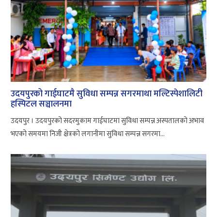
उदयपुरको गाईघाटमै सुविधा सम्पन्न सगरमाथा मल्टिस्पेशालिटी
हस्पिटल सञ्चालनमा
उदयपुर । उदयपुरको सदरमुकाम गाईघाटमा सुविधा सम्पन्न अस्पतालको अभाव
भएको समयमा निजी क्षेत्रको लगानीमा सुविधा सम्पन्न सगरमा...