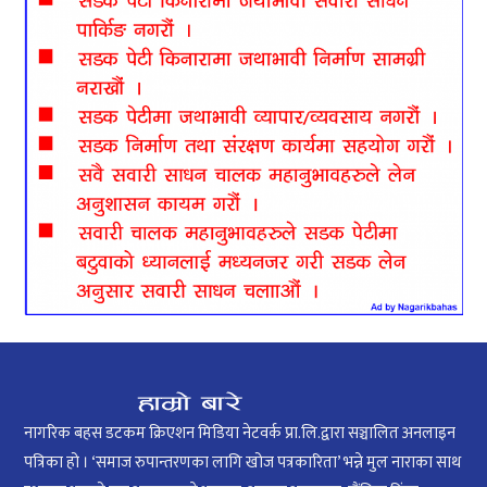
नागरिक बहस डटकम क्रिएशन मिडिया नेटवर्क प्रा.लि.द्वारा सञ्चालित अनलाइन
पत्रिका हो । ‘समाज रुपान्तरणका लागि खोज पत्रकारिता’ भन्ने मुल नाराका साथ