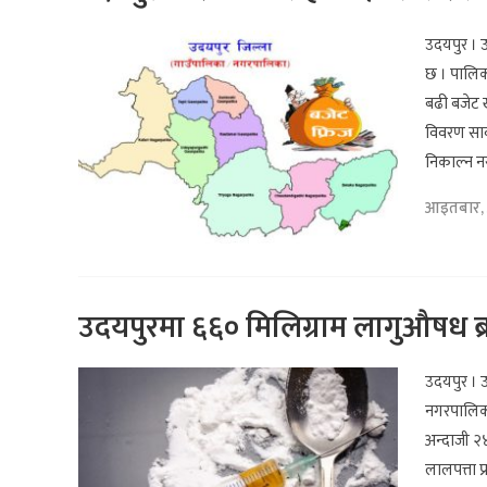
उदयपुर । 
छ । पालिक
बढी बजेट 
विवरण सार
निकाल्न 
आइतबार, 
उदयपुरमा ६६० मिलिग्राम लागुऔषध ब
उदयपुर । उ
नगरपालिका
अन्दाजी २
लालपत्ता 