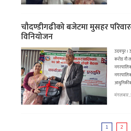
चौदण्डीगढीको बजेटमा मुसहर परिवार
विनियोजन
उदयपुर । 
करोड नौ ल
नगरपालिका
नगरपालिका 
आधुनिकीकरण
मंगलबार,
Posts
1
2