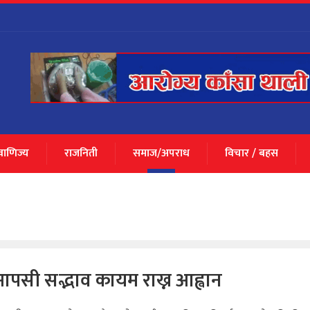
 वाणिज्य
राजनिती
समाज/अपराध
विचार / बहस
ाई आपसी सद्भाव कायम राख्न आह्वान