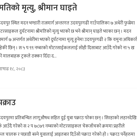
िको मृत्यु, श्रीमान घाइते
दयपुर स्थित मदन भण्डारी राजमार्ग अन्तरगत उदयपुरगढी गाउँपालिका ७ अधेरी फुस्रेमा
टरसाइकल दुर्घटनामा श्रीमतिको मृत्यु भएको छ भने श्रीमान् घाइते भएका छन् । मदन
जमार्ग ७ अन्तर्गत अधेरीमा भएको दुर्घटनामा मृत्यु हुनेमा उदयपुरगढी २ कि यमुना अधिकार
ा रहेकी छिन् । स ५ प ९९ नम्बरको मोटरसाईकललाई सोही दिसाबाट आउँदै गरेको ना ५ ख
ो मालबाहक ट्रकले ठक्कर दिँदा द...
आषाढ १८, २०८३
क्राउ
उदयपुरमा प्रतिबन्धित लागूऔषध सहित दुई युबा पक्राउ परेका छन् । सिरहाको लहानदेखि
फ आउँदै गरेको स २ प ७८७९ नम्बरको मोटरसाइकल चेकजाँचको क्रममा प्रहरीले
 चालक र पछाडी बस्ने युवालाई आइतबार दिउँसो पक्राउ गरेको हो । पक्राउ पर्नेहरुमा