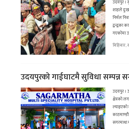
उदयपुर । सु
शाहले दुःख
निर्मल नि
द्वन्द्वका
गएकोमा उनल
बिहिबार, 
उदयपुरको गाईघाटमै सुविधा सम्पन्न स
उदयपुर । 
क्षेत्रको 
ल्याइएको 
काठमाण्डौ 
सगरमाथा म