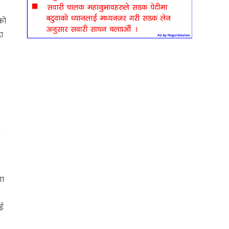
एको
दा
गा
ाई