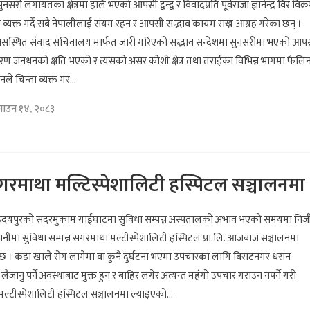
नसरी लगायतका क्षेत्रमा हालै भएको आपसी द्वन्द्व र विवादप्रति पूर्वराजा ज्ञानेन्द्र विर विक्
 व्यक्त गर्दै सबै नेपालीलाई संयम रहन र आपसी सद्भाव कायम राख्न आग्रह गरेका छन् ।
वासस्थित संवाद सचिवालय मार्फत जारी गरिएको सद्भाव सन्देशमा सुनसरीमा भएको आप
 कारण जनधनको क्षति भएको र त्यसको असर कोशी क्षेत्र तथा तराईका विभिन्न भागमा फैलि
े चिन्ता व्यक्त गर...
साउन १४, २०८३
गरमाथा मल्टिस्पेशालिटी हस्पिटल सञ्चालनमा
उदयपुरको सदरमुकाम गाईघाटमा सुविधा सम्पन्न अस्पतालको अभाव भएको समयमा निज
लगानीमा सुविधा सम्पन्न सगरमाथा मल्टीस्पेशालिटी हस्पिटल प्रा.लि. आजबाज सञ्चालनमा
छ । कडा खाले रोग लागेमा वा कुनै दुर्घटना भएमा उपचारका लागि बिराटनगर धरान
लैजानु पर्ने अवस्थाबाट मुक्त हुन र बाहिर लगेर अत्यन्त महंगो उपचार गराउन नपर्ने गरी
ल्टीस्पेशालिटी हस्पिटल सञ्चालनमा ल्याइएको...