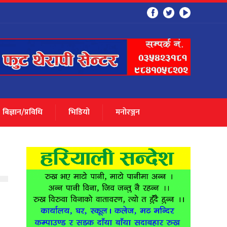
बिज्ञान/प्रविधि
भिडियो
मनाेरञ्जन