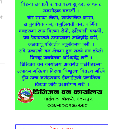
रम
सी
न
ी