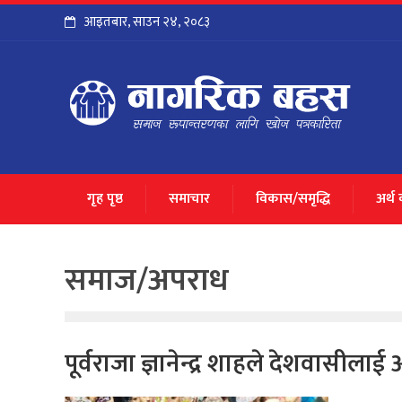
आइतबार
,
साउन
२४
,
२०८३
गृह पृष्ठ
समाचार
विकास/समृद्धि
अर्थ
समाज/अपराध
पूर्वराजा ज्ञानेन्द्र शाहले देशवासील