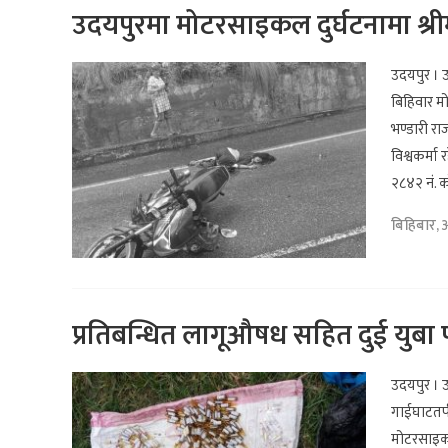
उदयपुरमा मोटरसाइकल दुर्घटनामा श्रीमत
उदयपुर । उ
बिहिवार मो
भण्डारी रा
विश्वकर्म
२८४२ नं. क
बिहिबार, 
प्रतिबन्धित लागूऔषध सहित दुई युबा प
उदयपुर । 
गाईघाटतर्
मोटरसाइकल